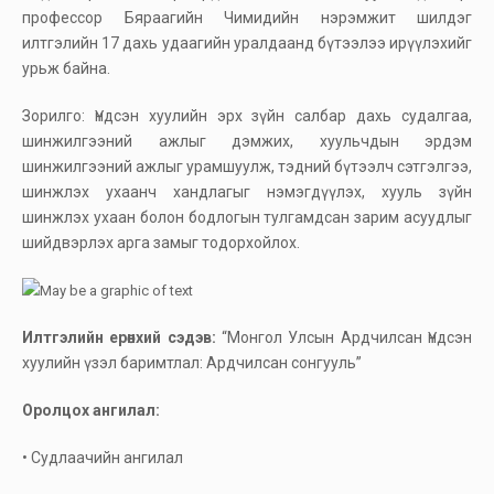
профессор Бяраагийн Чимидийн нэрэмжит шилдэг
илтгэлийн 17 дахь удаагийн уралдаанд бүтээлээ ирүүлэхийг
урьж байна.
Зорилго: Үндсэн хуулийн эрх зүйн салбар дахь судалгаа,
шинжилгээний ажлыг дэмжих, хуульчдын эрдэм
шинжилгээний ажлыг урамшуулж, тэдний бүтээлч сэтгэлгээ,
шинжлэх ухаанч хандлагыг нэмэгдүүлэх, хууль зүйн
шинжлэх ухаан болон бодлогын тулгамдсан зарим асуудлыг
шийдвэрлэх арга замыг тодорхойлох.
Илтгэлийн ерөнхий сэдэв:
“Монгол Улсын Ардчилсан Үндсэн
хуулийн үзэл баримтлал: Ардчилсан сонгууль”
Оролцох ангилал:
• Судлаачийн ангилал