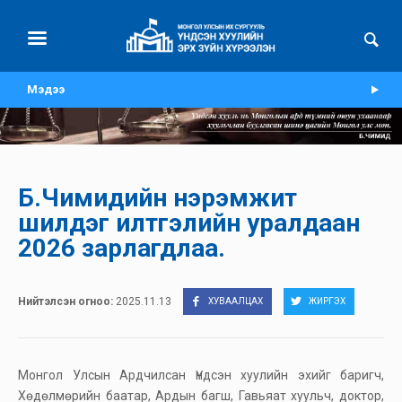
Мэдээ
Б.Чимидийн нэрэмжит
шилдэг илтгэлийн уралдаан
2026 зарлагдлаа.
Нийтэлсэн огноо:
2025.11.13
ХУВААЛЦАХ
ЖИРГЭХ
Монгол Улсын Ардчилсан Үндсэн хуулийн эхийг баригч,
Хөдөлмөрийн баатар, Ардын багш, Гавьяат хуульч, доктор,