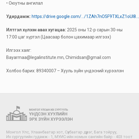
• Оюутны ангилал
Удирдамж:
https://drive.google.com/.../1ZAh7nO5F9TXLxZ1oUl8.../
Илтгэл хүлээн авах хугацаа:
2025 оны 12-р сарын 30-ны
17:00 цаг хүртэл (Цаасаар болон цахимаар илгээх)
Илгээх хаяг:
Bayarmaa@legalinstitute.mn, Chimidsan@gmail.com
Холбоо барих: 89340007 – Хууль зүйн үндэсний хүрээлэн
Монгол Улс, Улаанбаатар хот, Сүхбаатар дүүрэг, Бага тойруу,
Их сургуулийн гудамж - 1, МУИС-ийн номын сангийн байр - 403 тоот