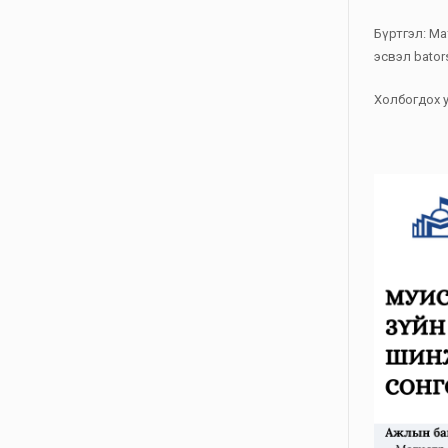
Бүртгэл: Ма
эсвэл bator
Холбогдох у