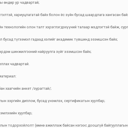
ы өндөр ур чадвартай;
тгэлтэй, хариуцлагатай байх болон ёс зүйн бусад шаардлага хангасан бай
н технологийн олон талт хэрэглэгдэхүүний талаар мэдлэгтэй байж, сург
үл бусад түгээмэл гадаад хэлийг академик түвшинд эзэмшсэн байх;
 эрдэм шинжилгээний найруулга зүйг эзэмшсэн байх;
иллах чадвартай.
материал:
бан хаагчийн анкет /зурагтай/;
ын зэргийн диплом, бусад үнэмлэх, сертификатын хуулбар;
нэмлэхийн хуулбар;
длын тодорхойлолт (өмнө ажиллаж байсан нэгээс доошгүй байгууллагын