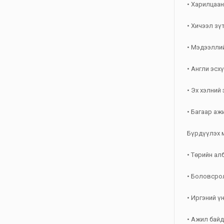
• Харилцаан
• Хичээл зү
• Мэдээллий
• Англи эсх
• Эх хэлний
• Багаар аж
Бүрдүүлэх 
• Төрийн ал
• Боловсрол
• Иргэний ү
• Ажил бай