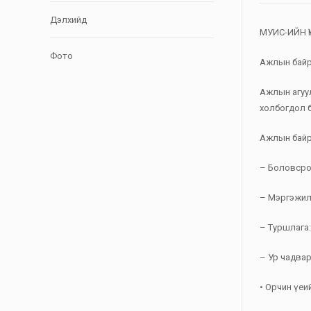
Дэлхийд
МУИС-ИЙН 
Фото
Ажлын байр
Ажлын агуул
холбогдол б
Ажлын байр
– Боловсро
– Мэргэжил
– Туршлага
– Ур чадвар,
• Орчин үеи