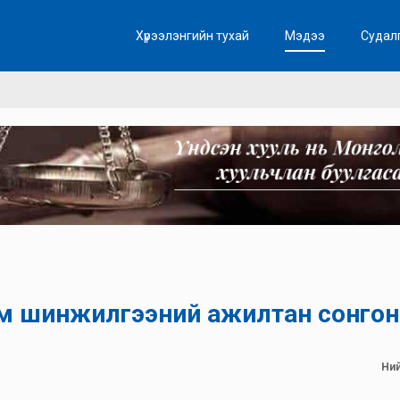
Хүрээлэнгийн тухай
Мэдээ
Судал
м шинжилгээний ажилтан сонгон
Ний