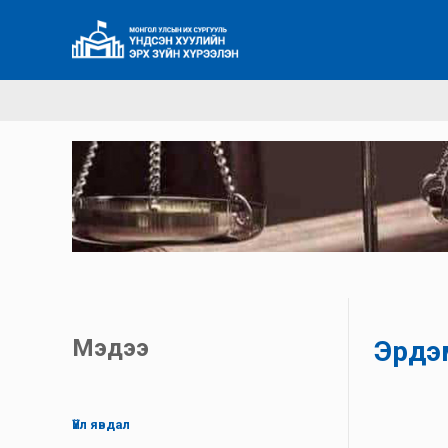
Мэдээ
Эрдэ
Үйл явдал