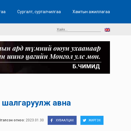
гаа
Сургалт, сурталчилгаа
Хамтын ажиллагаа
 шалгаруулж авна
тэлсэн огноо:
2023.01.30
ХУВААЛЦАХ
ЖИРГЭХ