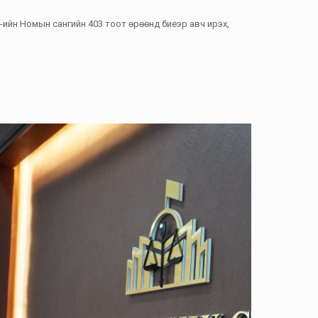
-ийн Номын сангийн 403 тоот өрөөнд биеэр авч ирэх,