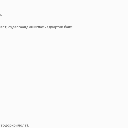
х;
алт, судалгаанд ашиглах чадвартай байх;
 тодорхойлолт).