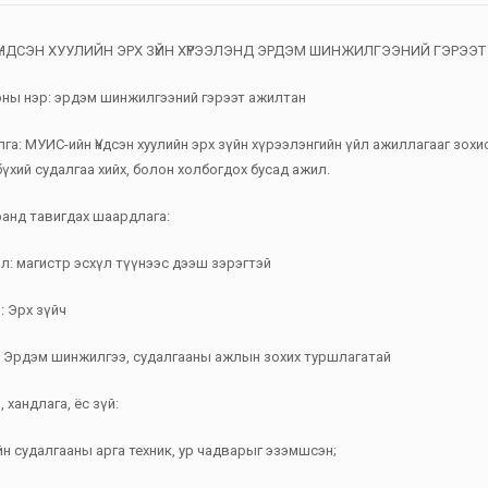
ҮНДСЭН ХУУЛИЙН ЭРХ ЗҮЙН ХҮРЭЭЛЭНД ЭРДЭМ ШИНЖИЛГЭЭНИЙ ГЭРЭЭ
ны нэр: эрдэм шинжилгээний гэрээт ажилтан
га: МУИС-ийн Үндсэн хуулийн эрх зүйн хүрээлэнгийн үйл ажиллагааг зохио
үхий судалгаа хийх, болон холбогдох бусад ажил.
анд тавигдах шаардлага:
л: магистр эсхүл түүнээс дээш зэрэгтэй
: Эрх зүйч
: Эрдэм шинжилгээ, судалгааны ажлын зохих туршлагатай
 хандлага, ёс зүй:
йн судалгааны арга техник, ур чадварыг эзэмшсэн;