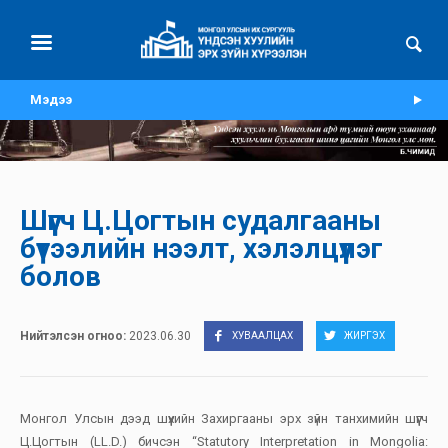
Мэдээ
Шүүгч Ц.Цогтын судалгааны
бүтээлийн нээлт, хэлэлцүүлэг
болов
Нийтэлсэн огноо:
2023.06.30
ХУВААЛЦАХ
ЖИРГЭХ
Монгол Улсын дээд шүүхийн Захиргааны эрх зүйн танхимийн шүүгч
Ц.Цогтын (LL.D.) бичсэн “Statutory Interpretation in Mongolia: