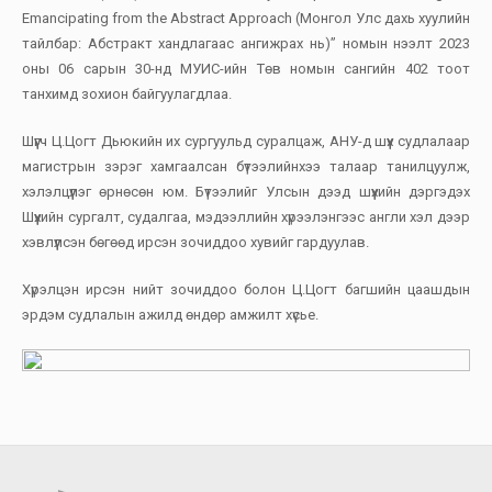
Emancipating from the Abstract Approach (Монгол Улс дахь хуулийн
тайлбар: Абстракт хандлагаас ангижрах нь)” номын нээлт 2023
оны 06 сарын 30-нд МУИС-ийн Төв номын сангийн 402 тоот
танхимд зохион байгуулагдлаа.
Шүүгч Ц.Цогт Дьюкийн их сургуульд суралцаж, АНУ-д шүүх судлалаар
магистрын зэрэг хамгаалсан бүтээлийнхээ талаар танилцуулж,
хэлэлцүүлэг өрнөсөн юм. Бүтээлийг Улсын дээд шүүхийн дэргэдэх
Шүүхийн сургалт, судалгаа, мэдээллийн хүрээлэнгээс англи хэл дээр
хэвлүүлсэн бөгөөд ирсэн зочиддоо хувийг гардуулав.
Хүрэлцэн ирсэн нийт зочиддоо болон Ц.Цогт багшийн цаашдын
эрдэм судлалын ажилд өндөр амжилт хүсье.