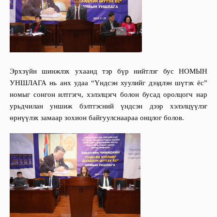
Эрхзүйн шинжлэх ухаанд тэр бүр нийтлэг бус НОМЫН
УНШЛАГА нь анх удаа “Үндсэн хуулийг дээдлэн шүтэх ёс”
номыг сонгон илтгэгч, хэлэлцэгч болон бусад оролцогч нар
урьдчилан уншиж бэлтгэсний үндсэн дээр хэлэлцүүлэг
өрнүүлэх замаар зохион байгуулснаараа онцлог болов.