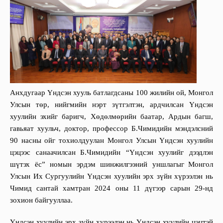
Анхдугаар Үндсэн хууль батлагдсаны 100 жилийн ой, Монгол
Улсын төр, нийгмийн нэрт зүтгэлтэн, ардчилсан Үндсэн
хуулийн эхийг баригч, Хөдөлмөрийн баатар, Ардын багш,
гавьяат хуульч, доктор, профессор Б.Чимидийн мэндэлсний
90 насны ойг тохиолдуулан Монгол Улсын Үндсэн хуулийн
цэцээс санаач
илс
ан
Б.Чимидийн “Үндсэн хуулийг дээдлэн
шүтэх ёс” номын
эрдэм шинжилгээний
уншлагыг
Монгол
Улсын Их Сургуулийн Үндсэн хуулийн эрх зүйн хүрээлэн
нь
Чимид сантай хамтран 2024 оны 11 дүгээр сарын 29-нд
зохион байгууллаа
.
Үндсэн хуулийн эрх зүйн хүрээлэн нь
Үндсэн хуулийн цэц
тэй