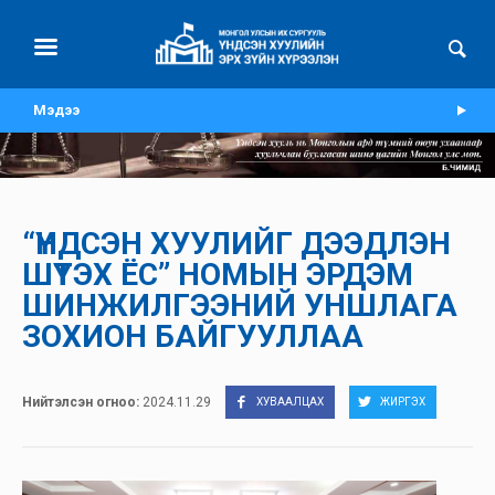
Мэдээ
“ҮНДСЭН ХУУЛИЙГ ДЭЭДЛЭН
ШҮТЭХ ЁС” НОМЫН ЭРДЭМ
ШИНЖИЛГЭЭНИЙ УНШЛАГА
ЗОХИОН БАЙГУУЛЛАА
Нийтэлсэн огноо:
2024.11.29
ХУВААЛЦАХ
ЖИРГЭХ