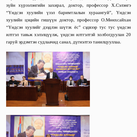
зүйн хүрээлэнгийн захирал,
доктор, профессор Х.Сэлэнгэ
“Үндсэн хуулийн үзэл баримтлалын хураангуй”, Үндсэн
хуулийн цэцийн гишүүн доктор, профессор О.Мөнхсайхан
“Үндсэн хуулийг дээдлэн шүтэх ёс” сэдвээр тус тус үндсэн
илтгэл тавьж хэлэлцүүлж, үндсэн илтгэлтэй холбогдуулан 20
гаруй эрдэмтэн судлаачид санал, дүгнэлтээ танилцууллаа.