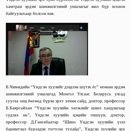
хамтран эрдэм шинжилгээний
уншлагыг
жил бүр зохион
байгуулахаар
болсон юм.
Б.Чимидийн “Үндсэн хуулийг дээдлэн шүтэх ёс” номын
эрдэм
шинжилгээний
уншлаг
ад Монгол Улсаас Беларусь улсад
суугаа онц бөгөөд бүрэн эрхт элчин сайд, д
октор, профессор
Б.Баярсайхан “Үндсэн хуулийн хөгжлийг шинэ хандлагаар
судлах нь”, Үндсэн хуулийн цэцийн гишүүн, доктор,
профессор Д.Гангабаатар “Шинэ Үндсэн хуулийн үзэл
баримтлал бүрэлдэн тогтсон тухайд”,
Үндсэн хуулийн эрх