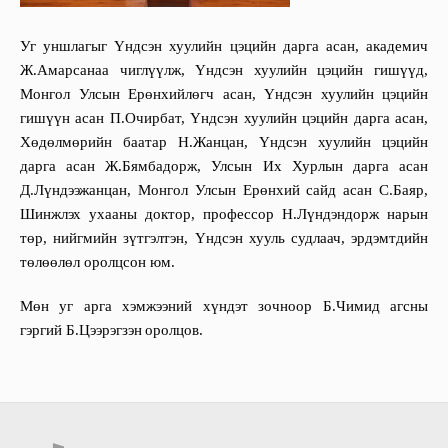
Уг уншлагыг Үндсэн хуулийн цэцийн дарга асан, академич
Ж.Амарсанаа чиглүүлж, Үндсэн хуулийн цэцийн гишүүд,
Монгол Улсын Ерөнхийлөгч асан, Үндсэн хуулийн цэцийн
гишүүн асан П.Очирбат, Үндсэн хуулийн цэцийн дарга асан,
Хөдөлмөрийн баатар Н.Жанцан, Үндсэн хуулийн цэцийн
дарга асан Ж.Бямбадорж, Улсын Их Хурлын дарга асан
Д.Лүндээжанцан, Монгол Улсын Ерөнхий сайд асан С.Баяр,
Шинжлэх ухааны доктор, профессор Н.Лүндэндорж нарын
төр, нийгмийн зүтгэлтэн, Үндсэн хууль судлаач, эрдэмтдийн
төлөөлөл оролцсон юм.
Мөн уг арга хэмжээний хүндэт зочноор Б.Чимид агсны
гэргий Б.Цээрэгзэн
оролцов.