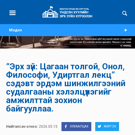
Мэдээ
“Эрх зүй: Цагаан толгой, Онол,
Философи, Удиртгал лекц”
сэдэвт эрдэм шинжилгээний
судалгааны хэлэлцүүлэгийг
амжилттай зохион
байгууллаа.
Нийтэлсэн огноо:
2026.05.15
ХУВААЛЦАХ
ЖИРГЭХ