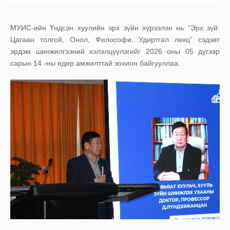
МУИС-ийн Үндсэн хуулийн эрх зүйн хүрээлэн нь “Эрх зүй:
Цагаан толгой, Онол, Философи, Удиртгал лекц” сэдэвт
эрдэм шинжилгээний хэлэлцүүлэгийг 2026 оны 05 дүгээр
сарын 14 -ны өдөр амжилттай зохион байгууллаа.