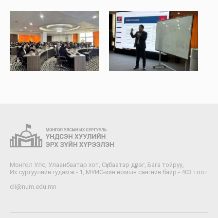
Монгол Улс, Улаанбаатар хот, Сүхбаатар дүүрэг, Бага тойруу,
Их сургуулийн гудамж - 1, МУИС-ийн номын сангийн байр - 403 тоот
cli@num.edu.mn