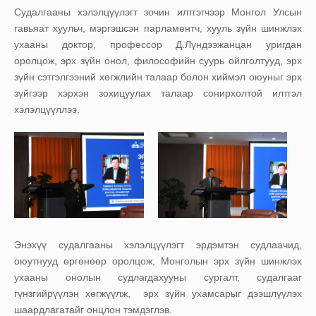
Судалгааны хэлэлцүүлэгт зочин илтгэгчээр Монгол Улсын
гавьяат хуульч, мэргэшсэн парламентч, хууль зүйн шинжлэх
ухааны доктор, профессор Д.Лүндээжанцан уригдан
оролцож, эрх зүйн онол, философийн суурь ойлголтууд, эрх
зүйн сэтгэлгээний хөгжлийн талаар болон хиймэл оюуныг эрх
зүйгээр хэрхэн зохицуулах талаар сонирхолтой илтгэл
хэлэлцүүллээ.
Энэхүү судалгааны хэлэлцүүлэгт эрдэмтэн судлаачид,
оюутнууд өргөнөөр оролцож, Монголын эрх зүйн шинжлэх
ухааны онолын судлагдахууны сургалт, судалгааг
гүнзгийрүүлэн хөгжүүлж, эрх зүйн ухамсарыг дээшлүүлэх
шаардлагатайг онцлон тэмдэглэв.