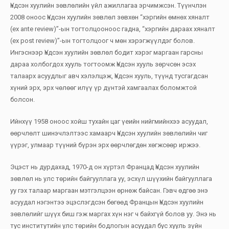
Үндсэн хуулийн зөвлөлийн үйл ажиллагаа эрчимжсэн. Түүнчлэн
2008 оноос Үндсэн хуулийн зөвлөл зөвхөн “хэргийн өмнөх хяналт
(ex ante review)”-ын тогтолцооноос гадна, “хэргийн дараах хяналт
(ex post review)”-ын тогтолцоог ч мөн хэрэгжүүлдэг болов.
Ингэснээр Үндсэн хуулийн зөвлөл бодит хэрэг маргаан гарсны
дараа холбогдох хууль тогтоомж Үндсэн хууль зөрчсөн эсэх
талаарх асуудлыг авч хэлэлцэж, Үндсэн хууль, түүнд тусгагдсан
хүний эрх, эрх чөлөөг илүү үр дүнтэй хамгаалах боломжтой
болсон.
Ийнхүү 1958 оноос хойш тухайн цаг үеийн нийгмийнхээ асуудал,
өөрчлөлт шинэчлэлтээс хамаарч Үндсэн хуулийн зөвлөлийн чиг
үүрэг, улмаар түүний бүрэн эрх өөрчлөгдөн хөгжсөөр иржээ.
Эцэст нь дурдахад, 1970-д он хүртэл Францад Үндсэн хуулийн
зөвлөл нь улс төрийн байгууллага уу, эсхүл шүүхийн байгууллага
уу гэх талаар маргаан мэтгэлцээн өрнөж байсан. Гэвч өдгөө энэ
асуудал нэгэнтээ эцэслэгдсэн бөгөөд Францын Үндсэн хуулийн
зөвлөлийг шүүх биш гэж маргах хүн нэг ч байхгүй болов уу. Энэ нь
тус институтийн улс төрийн бодлогын асуудал бус хууль зүйн