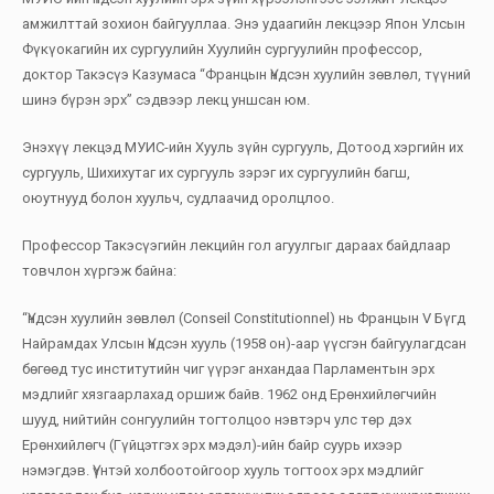
амжилттай зохион байгууллаа. Энэ удаагийн лекцээр Япон Улсын
Фүкүокагийн их сургуулийн Хуулийн сургуулийн профессор,
доктор Такэсүэ Казумаса “Францын Үндсэн хуулийн зөвлөл, түүний
шинэ бүрэн эрх” сэдвээр лекц уншсан юм.
Энэхүү лекцэд МУИС-ийн Хууль зүйн сургууль, Дотоод хэргийн их
сургууль, Шихихутаг их сургууль зэрэг их сургуулийн багш,
оюутнууд болон хуульч, судлаачид оролцлоо.
Профессор Такэсүэгийн лекцийн гол агуулгыг дараах байдлаар
товчлон хүргэж байна:
“Үндсэн хуулийн зөвлөл (Conseil Constitutionnel) нь Францын V Бүгд
Найрамдах Улсын Үндсэн хууль (1958 он)-аар үүсгэн байгуулагдсан
бөгөөд тус институтийн чиг үүрэг анхандаа Парламентын эрх
мэдлийг хязгаарлахад оршиж байв. 1962 онд Ерөнхийлөгчийн
шууд, нийтийн сонгуулийн тогтолцоо нэвтэрч улс төр дэх
Ерөнхийлөгч (Гүйцэтгэх эрх мэдэл)-ийн байр суурь ихээр
нэмэгдэв. Үүнтэй холбоотойгоор хууль тогтоох эрх мэдлийг