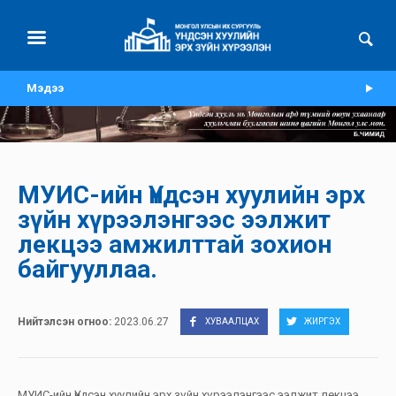
Мэдээ
МУИС-ийн Үндсэн хуулийн эрх
зүйн хүрээлэнгээс ээлжит
лекцээ амжилттай зохион
байгууллаа.
Нийтэлсэн огноо:
2023.06.27
ХУВААЛЦАХ
ЖИРГЭХ
МУИС-ийн Үндсэн хуулийн эрх зүйн хүрээлэнгээс ээлжит лекцээ