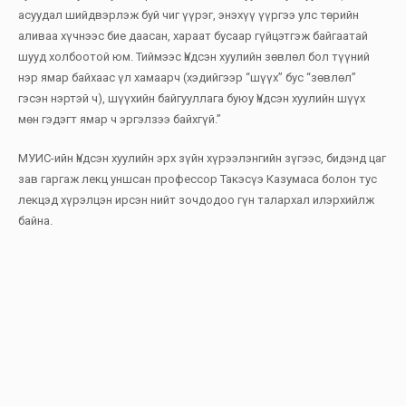
асуудал шийдвэрлэж буй чиг үүрэг, энэхүү үүргээ улс төрийн
аливаа хүчнээс бие даасан, хараат бусаар гүйцэтгэж байгаатай
шууд холбоотой юм. Тиймээс Үндсэн хуулийн зөвлөл бол түүний
нэр ямар байхаас үл хамаарч (хэдийгээр “шүүх” бус “зөвлөл”
гэсэн нэртэй ч), шүүхийн байгууллага буюу Үндсэн хуулийн шүүх
мөн гэдэгт ямар ч эргэлзээ байхгүй.”
МУИС-ийн Үндсэн хуулийн эрх зүйн хүрээлэнгийн зүгээс, бидэнд цаг
зав гаргаж лекц уншсан профессор Такэсүэ Казумаса болон тус
лекцэд хүрэлцэн ирсэн нийт зочдодоо гүн талархал илэрхийлж
байна.