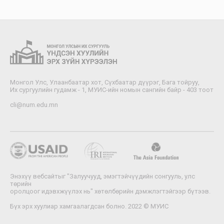
Монгол Улс, Улаанбаатар хот, Сүхбаатар дүүрэг, Бага тойруу,
Их сургуулийн гудамж - 1, МУИС-ийн номын сангийн байр - 403 тоот
cli@num.edu.mn
Энэхүү вебсайтыг "Залуучууд, эмэгтэйчүүдийн сонгууль, улс
төрийн
оролцоог идэвхжүүлэх нь" хөтөлбөрийн дэмжлэгтэйгээр бүтээв.
Бүх эрх хуулиар хамгаалагдсан болно. 2022 © МУИС