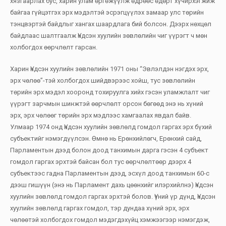
хязгаарлах бус, харин улам өргөжүүлж өдрөөс өдөрт хүчирхэгжиж
байгаа гүйцэтгэх эрх мэдэлтэй эсрэгцүүлэх замаар улс төрийн
тэнцвэртэй байдлыг хангах шаардлага бий болсон. Дээрх нөхцөл
байдлаас шалтгаалж Үндсэн хуулийн зөвлөлийн чиг үүрэгт ч мөн
холбогдох өөрчлөлт гарсан.
Харин Үндсэн хуулийн зөвлөлийн 1971 оны “Эвлэлдэн нэгдэх эрх,
эрх чөлөө”-тэй холбогдох шийдвэрээс хойш, тус зөвлөлийн
төрийн эрх мэдэл хооронд тохируулга хийх гэсэн уламжлалт чиг
үүрэгт зарчмын шинжтэй өөрчлөлт орсон бөгөөд энэ нь хүний
эрх, эрх чөлөөг төрийн эрх мэдлээс хамгаалах явдал байв.
Улмаар 1974 онд Үндсэн хуулийн зөвлөлд гомдол гаргах эрх бүхий
субъектийг нэмэгдүүлсэн. Өмнө нь Ерөнхийлөгч, Ерөнхий сайд,
Парламентын дээд болон доод танхимын дарга гэсэн 4 субъект
гомдол гаргах эрхтэй байсан бол тус өөрчлөлтөөр дээрх 4
субъектээс гадна Парламентын дээд, эсхүл доод танхимын 60-с
дээш гишүүн (энэ нь Парламент дахь цөөнхийг илэрхийлнэ) Үндсэн
хуулийн зөвлөлд гомдол гаргах эрхтэй болов. Үүний үр дүнд, Үндсэн
хуулийн зөвлөлд гаргах гомдол, тэр дундаа хүний эрх, эрх
чөлөөтэй холбогдох гомдол мэдэгдэхүйц хэмжээгээр нэмэгдэж,