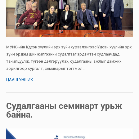
МУИС-ийн Үндсэн хуулийн эрх зүйн хүрээлэнгээс Үндсэн хуулийн эрх
зүйн эрдэм шинжилгээний судалгааг эрдэмтэн судлаачдад
танилцуулж, түгээн дэлгэрүүлэх, судалгааны ажлыг дэмжих
зорилгоор сургалт, семинарыг тогтмол...
ЦААШ УНШИХ...
Судалгааны семинарт урьж
байна.