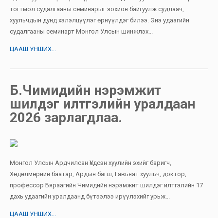
тогтмол судалгааны семинарыг зохион байгуулж судлаач,
хуульчдын дунд хэлэлцүүлэг өрнүүлдэг билээ. Энэ удаагийн
судалгааны семинарт Монгол Улсын шинжлэх...
ЦААШ УНШИХ...
Б.Чимидийн нэрэмжит
шилдэг илтгэлийн уралдаан
2026 зарлагдлаа.
Монгол Улсын Ардчилсан Үндсэн хуулийн эхийг баригч,
Хөдөлмөрийн баатар, Ардын багш, Гавьяат хуульч, доктор,
профессор Бяраагийн Чимидийн нэрэмжит шилдэг илтгэлийн 17
дахь удаагийн уралдаанд бүтээлээ ирүүлэхийг урьж...
ЦААШ УНШИХ...