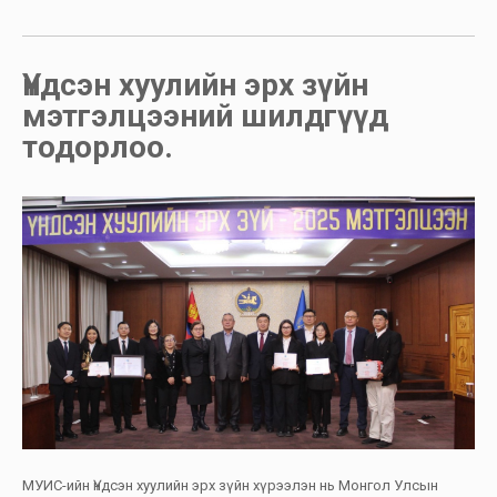
Үндсэн хуулийн эрх зүйн
мэтгэлцээний шилдгүүд
тодорлоо.
МУИС-ийн Үндсэн хуулийн эрх зүйн хүрээлэн нь Монгол Улсын