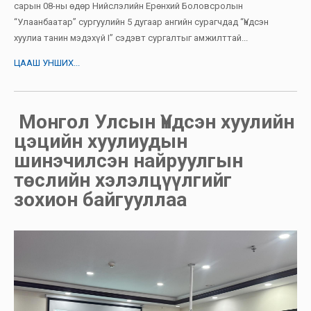
сарын 08-ны өдөр Нийслэлийн Ерөнхий Боловсролын
“Улаанбаатар” сургуулийн 5 дугаар ангийн сурагчдад “Үндсэн
хуулиа танин мэдэхүй I” сэдэвт сургалтыг амжилттай...
ЦААШ УНШИХ...
Монгол Улсын Үндсэн хуулийн
цэцийн хуулиудын
шинэчилсэн найруулгын
төслийн хэлэлцүүлгийг
зохион байгууллаа