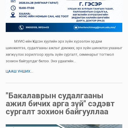
МУИС-ийн Үндсэн хуулийн эрх зүйн хүрээлэн эрдэм
шинжилгээ, судалгааны ажлыг дэмжих, эрх зүйн шинжлэх ухааныг
хөгжүүлэх зорилгоор хууль зүйн сургалт, семинарыг тогтмол
зохион байгуулдаг билээ. Энэ удаагийн...
ЦААШ УНШИХ...
"Бакалаврын судалгааны
ажил бичих арга зүй" сэдэвт
сургалт зохион байгууллаа