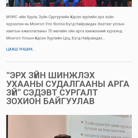
МУИС -ийн Хууль Зүйн Сургуулийн Үндсэн хуулийн эрх зүйн
хүрээлэн нь Монгол Улс болон Бүгд Найрамдах Энэтхэг улсын
хамтын ажиллагааны 70 жилийн ойн арга хэмжээний хүрээнд
Монгол Улсын Үндсэн Хуулийн Цэц, Бүгд Найрамдах...
ЦААШ УНШИХ...
“ЭРХ ЗҮЙН ШИНЖЛЭХ
УХААНЫ СУДАЛГААНЫ АРГА
ЗҮЙ” СЭДЭВТ СУРГАЛТ
ЗОХИОН БАЙГУУЛАВ