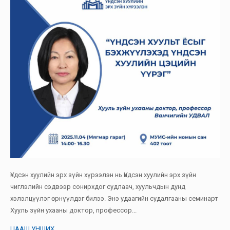
Үндсэн хуулийн эрх зүйн хүрээлэн нь Үндсэн хуулийн эрх зүйн
чиглэлийн сэдвээр сонирхдог судлаач, хуульчдын дунд
хэлэлцүүлэг өрнүүлдэг билээ. Энэ удаагийн судалгааны семинарт
Хууль зүйн ухааны доктор, профессор...
ЦААШ УНШИХ...