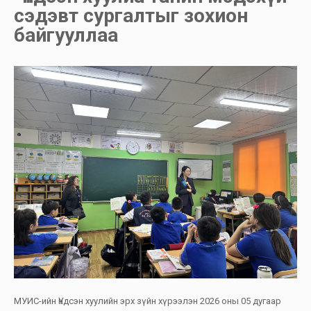
сэдэвт сургалтыг зохион
байгууллаа
МУИС-ийн Үндсэн хуулийн эрх зүйн хүрээлэн 2026 оны 05 дугаар