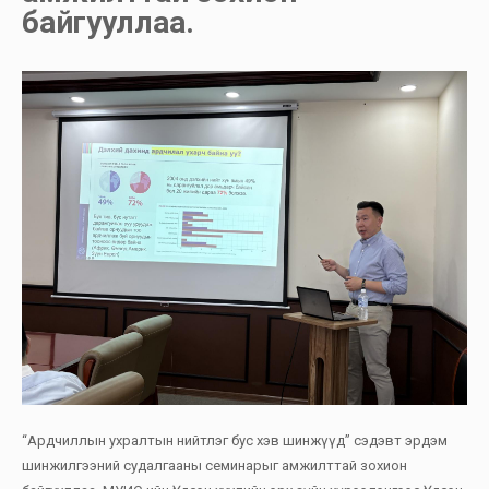
байгууллаа.
“Ардчиллын ухралтын нийтлэг бус хэв шинжүүд” сэдэвт эрдэм
шинжилгээний судалгааны семинарыг амжилттай зохион