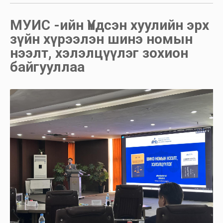
МУИС -ийн Үндсэн хуулийн эрх
зүйн хүрээлэн шинэ номын
нээлт, хэлэлцүүлэг зохион
байгууллаа