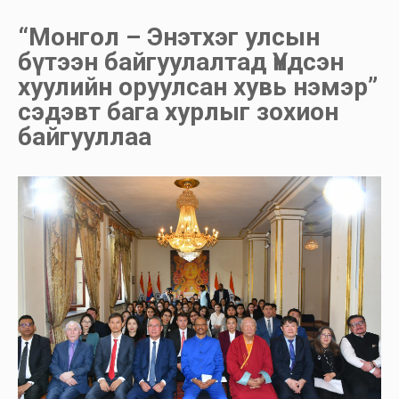
“Монгол – Энэтхэг улсын
бүтээн байгуулалтад Үндсэн
хуулийн оруулсан хувь нэмэр”
сэдэвт бага хурлыг зохион
байгууллаа