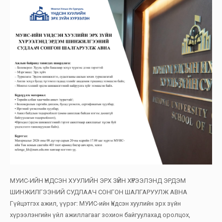
МУИС-ИЙН ҮНДСЭН ХУУЛИЙН ЭРХ ЗҮЙН ХҮРЭЭЛЭНД ЭРДЭМ
ШИНЖИЛГЭЭНИЙ СУДЛААЧ СОНГОН ШАЛГАРУУЛЖ АВНА
Гүйцэтгэх ажил, үүрэг: МУИС-ийн Үндсэн хуулийн эрх зүйн
хүрээлэнгийн үйл ажиллагааг зохион байгуулахад оролцох,