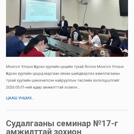
Монгол Улсын Үндсэн хуулийн цэцийн тухай болон Монгол Улсын
Үндсэн хуулийн цэцэд маргаан хянан шийдвэрлэх ажиллагааны
тухай хуулийн шинэчилсэн найруулгын төслийн хэлэлцүүлгийг
2026.05.01-ний өдөр амжилттай зохион...
ЦААШ УНШИХ...
Судалгааны семинар №17-г
амжилттай зохион