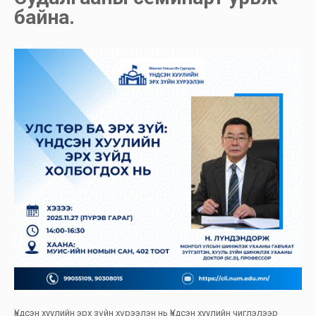
байна.
Үндсэн хуулийн эрх зүйн хүрээлэн нь Үндсэн хуулийн чиглэлээр