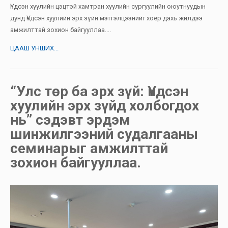
Үндсэн хуулийн цэцтэй хамтран хуулийн сургуулийн оюутнуудын
дунд Үндсэн хуулийн эрх зүйн мэтгэлцээнийг хоёр дахь жилдээ
амжилттай зохион байгууллаа....
ЦААШ УНШИХ...
“Улс төр ба эрх зүй: Үндсэн
хуулийн эрх зүйд холбогдох
нь” сэдэвт эрдэм
шинжилгээний судалгааны
семинарыг амжилттай
зохион байгууллаа.