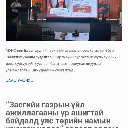
МУИС-ийн Үндсэн хуулийн эрх зүйн хүрээлэнгээс хагас жил бүр
шинжлэх ухааны судалгааны арга зүйн сургалтыг хууль зүйн их
дээд сургуулийн судлаач багш нарт зориулан явуулдаг
уламжлалтай. Энэ удаагийн сургалтад...
ЦААШ УНШИХ...
“Засгийн газрын үйл
ажиллагааны үр ашигтай
байдалд улс төрийн намын