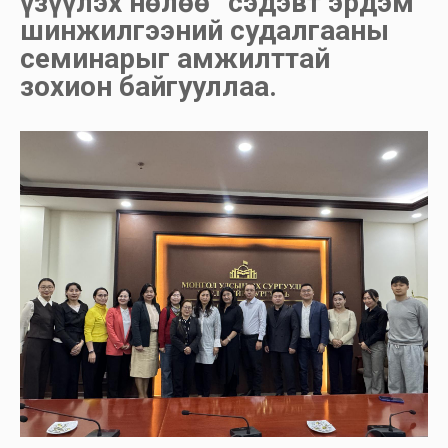
үзүүлэх нөлөө” сэдэвт эрдэм
шинжилгээний судалгааны
семинарыг амжилттай
зохион байгууллаа.