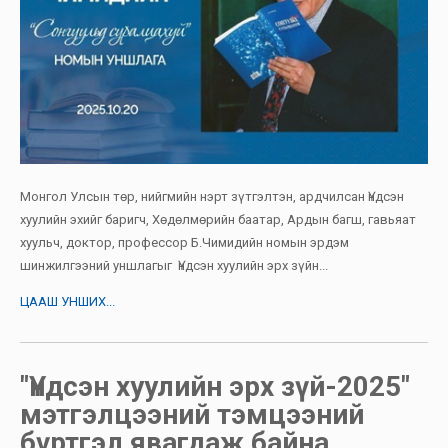
Монгол Улсын төр, нийгмийн нэрт зүтгэлтэн, ардчилсан Үндсэн
хуулийн эхийг баригч, Хөдөлмөрийн баатар, Ардын багш, гавьяат
хуульч, доктор, профессор Б.Чимидийн номын эрдэм
шинжилгээний уншлагыг Үндсэн хуулийн эрх зүйн...
ЦААШ УНШИХ...
"Үндсэн хуулийн эрх зүй-2025"
мэтгэлцээний тэмцээний
бүртгэл явагдаж байна.