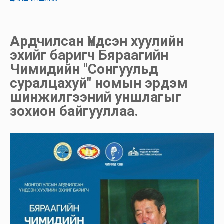
Ардчилсан Үндсэн хуулийн
эхийг баригч Бяраагийн
Чимидийн "Сонгуульд
суралцахуй" номын эрдэм
шинжилгээний уншлагыг
зохион байгууллаа.