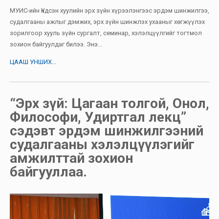
МУИС-ийн Үндсэн хуулийн эрх зүйн хүрээлэнгээс эрдэм шинжилгээ,
судалгааны ажлыг дэмжих, эрх зүйн шинжлэх ухааныг хөгжүүлэх
зорилгоор хууль зүйн сургалт, семинар, хэлэлцүүлгийг тогтмол
зохион байгуулдаг билээ. Энэ...
ЦААШ УНШИХ...
“Эрх зүй: Цагаан толгой, Онол,
Философи, Удиртгал лекц”
сэдэвт эрдэм шинжилгээний
судалгааны хэлэлцүүлэгийг
амжилттай зохион
байгууллаа.