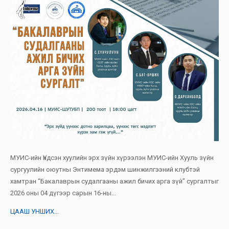
МУИС-ийн Үндсэн хуулийн эрх зүйн хүрээлэн МУИС-ийн Хууль зүйн
сургуулийн оюутны Энтимема эрдэм шинжилгээний клубтэй
хамтран “Бакалаврын судалгааны ажил бичих арга зүй” сургалтыг
2026 оны 04 дүгээр сарын 16-ны...
ЦААШ УНШИХ...