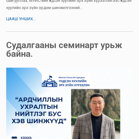
байгууллаа. МУИС-ийн Үндсэн хуулийн эрх зүйн хүрээлэнгээс Үндсэн
хуулийн эрх зүйн эрдэм шинжилгээний...
ЦААШ УНШИХ...
Судалгааны семинарт урьж
байна.