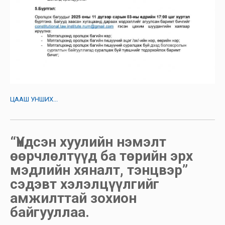
ЦААШ УНШИХ...
“Үндсэн хуулийн нэмэлт
өөрчлөлтүүд ба төрийн эрх
мэдлийн хяналт, тэнцвэр”
сэдэвт хэлэлцүүлгийг
амжилттай зохион
байгууллаа.