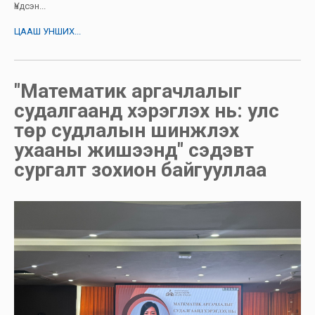
Үндсэн...
ЦААШ УНШИХ...
"Математик аргачлалыг
судалгаанд хэрэглэх нь: улс
төр судлалын шинжлэх
ухааны жишээнд" сэдэвт
сургалт зохион байгууллаа