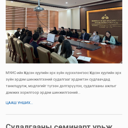
МУИС-ийн Үндсэн хуулийн эрх зүйн хүрээлэнгээс Үндсэн хуулийн эрх
зүйн эрдэм шинжилгээний судалгааг эрдэмтэн судлаачдад
танилцуулж, мэдлэгийг түгээн дэлгэрүүлэх, судалгааны ажлыг
дэмжих зорилгоор эрдэм шинжилгээний...
ЦААШ УНШИХ...
Судалгааны семинарт урьж