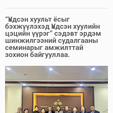
“Үндсэн хуульт ёсыг
бэхжүүлэхэд Үндсэн хуулийн
цэцийн үүрэг” сэдэвт эрдэм
шинжилгээний судалгааны
семинарыг амжилттай
зохион байгууллаа.