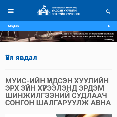
Мэдээ
Үйл явдал
МУИС-ИЙН ҮНДСЭН ХУУЛИЙН
ЭРХ ЗҮЙН ХҮРЭЭЛЭНД ЭРДЭМ
ШИНЖИЛГЭЭНИЙ СУДЛААЧ
СОНГОН ШАЛГАРУУЛЖ АВНА