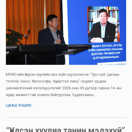
МУИС-ийн Үндсэн хуулийн эрх зүйн хүрээлэн нь “Эрх зүй: Цагаан
толгой, Онол, Философи, Удиртгал лекц” сэдэвт эрдэм
шинжилгээний хэлэлцүүлэгийг 2026 оны 05 дүгээр сарын 14 -ны
өдөр амжилттай зохион байгууллаа. Судалгааны...
ЦААШ УНШИХ...
“Үндсэн хуулиа танин мэдэхүй”