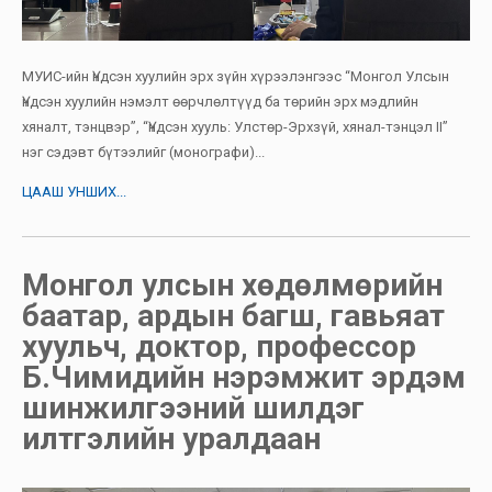
МУИС-ийн Үндсэн хуулийн эрх зүйн хүрээлэнгээс “Монгол Улсын
Үндсэн хуулийн нэмэлт өөрчлөлтүүд ба төрийн эрх мэдлийн
хяналт, тэнцвэр”, “Үндсэн хууль: Улстөр-Эрхзүй, хянал-тэнцэл II”
нэг сэдэвт бүтээлийг (монографи)...
ЦААШ УНШИХ...
Монгол улсын хөдөлмөрийн
баатар, ардын багш, гавьяат
хуульч, доктор, профессор
Б.Чимидийн нэрэмжит эрдэм
шинжилгээний шилдэг
илтгэлийн уралдаан