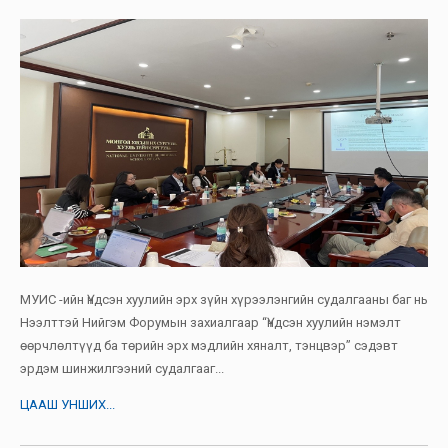
МУИС -ийн Үндсэн хуулийн эрх зүйн хүрээлэнгийн судалгааны баг нь
Нээлттэй Нийгэм Форумын захиалгаар “Үндсэн хуулийн нэмэлт
өөрчлөлтүүд ба төрийн эрх мэдлийн хяналт, тэнцвэр” сэдэвт
эрдэм шинжилгээний судалгааг...
ЦААШ УНШИХ...