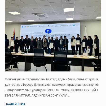
Монгол улсын хөдөлмөрийн баатар, ардын багш, гавьяат хуульч,
доктор, профессор Б.Чимидийн нэрэмжит эрдэм шинжилгээний
шилдэг илтгэлийн уралдаан “МОНГОЛ УЛСЫН ҮНДСЭН ХУУЛИЙН
ҮЗЭЛ БАРИМТЛАЛ: АРДЧИЛСАН СОНГУУЛЬ”...
ЦААШ УНШИХ...