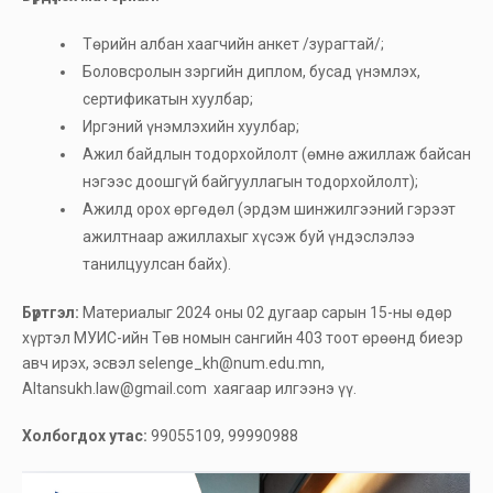
Төрийн албан хаагчийн анкет /зурагтай/;
Боловсролын зэргийн диплом, бусад үнэмлэх,
сертификатын хуулбар;
Иргэний үнэмлэхийн хуулбар;
Ажил байдлын тодорхойлолт (өмнө ажиллаж байсан
нэгээс доошгүй байгууллагын тодорхойлолт);
Ажилд орох өргөдөл (эрдэм шинжилгээний гэрээт
ажилтнаар ажиллахыг хүсэж буй үндэслэлээ
танилцуулсан байх).
Бүртгэл:
Материалыг 2024 оны 02 дугаар сарын 15-ны өдөр
хүртэл МУИС-ийн Төв номын сангийн 403 тоот өрөөнд биеэр
авч ирэх, эсвэл selenge_kh@num.edu.mn,
Altansukh.law@gmail.com хаягаар илгээнэ үү.
Холбогдох утас:
99055109, 99990988