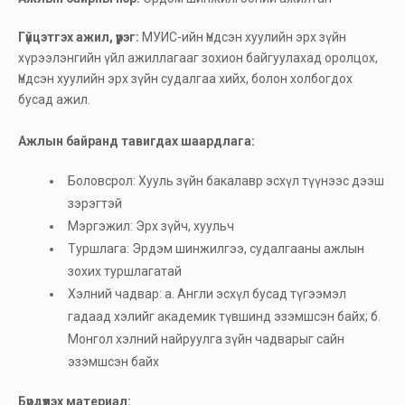
Гүйцэтгэх ажил, үүрэг:
МУИС-ийн Үндсэн хуулийн эрх зүйн
хүрээлэнгийн үйл ажиллагааг зохион байгуулахад оролцох,
Үндсэн хуулийн эрх зүйн судалгаа хийх, болон холбогдох
бусад ажил.
Ажлын байранд тавигдах шаардлага:
Боловсрол: Хууль зүйн бакалавр эсхүл түүнээс дээш
зэрэгтэй
Мэргэжил: Эрх зүйч, хуульч
Туршлага: Эрдэм шинжилгээ, судалгааны ажлын
зохих туршлагатай
Хэлний чадвар: а. Англи эсхүл бусад түгээмэл
гадаад хэлийг академик түвшинд эзэмшсэн байх; б.
Монгол хэлний найруулга зүйн чадварыг сайн
эзэмшсэн байх
Бүрдүүлэх материал: