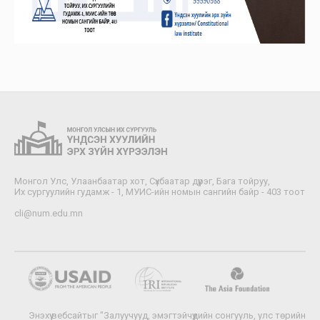
Монгол Улс, Улаанбаатар хот, Сүхбаатар дүүрэг, Бага тойруу,
Их сургуулийн гудамж - 1, МУИС-ийн номын сангийн байр - 403 тоот
cli@num.edu.mn
Энэхүү вебсайтыг "Залуучууд, эмэгтэйчүүдийн сонгууль, улс төрийн