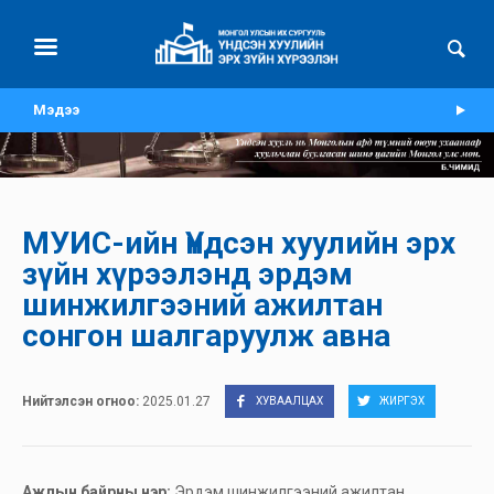
Мэдээ
МУИС-ийн Үндсэн хуулийн эрх
зүйн хүрээлэнд эрдэм
шинжилгээний ажилтан
сонгон шалгаруулж авна
Нийтэлсэн огноо:
2025.01.27
ХУВААЛЦАХ
ЖИРГЭХ
Ажлын байрны нэр:
Эрдэм шинжилгээний ажилтан