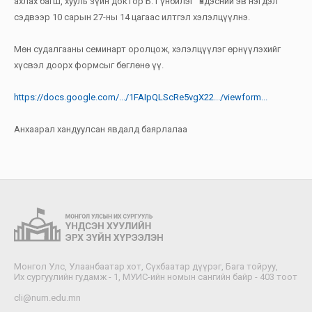
ахлах багш, хууль зүйн доктор Б. Гүнбилэг “Үндэсний эв нэгдэл”
сэдвээр 10 сарын 27-ны 14 цагаас илтгэл хэлэлцүүлнэ.
Мөн судалгааны семинарт оролцож, хэлэлцүүлэг өрнүүлэхийг
хүсвэл доорх формсыг бөглөнө үү.
https://docs.google.com/.../1FAIpQLScRe5vgX22.../viewform...
Анхаарал хандуулсан явдалд баярлалаа
Монгол Улс, Улаанбаатар хот, Сүхбаатар дүүрэг, Бага тойруу,
Их сургуулийн гудамж - 1, МУИС-ийн номын сангийн байр - 403 тоот
cli@num.edu.mn