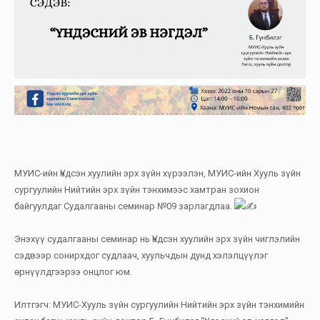
МУИС-ийн Үндсэн хуулийн эрх зүйн хүрээлэн, МУИС-ийн Хууль зүйн
сургуулийн Нийтийн эрх зүйн тэнхимээс хамтран зохион
байгуулдаг Судалгааны семинар №09 зарлагдлаа.
Энэхүү судалгааны семинар нь Үндсэн хуулийн эрх зүйн чиглэлийн
сэдвээр сонирхдог судлаач, хуульчдын дунд хэлэлцүүлэг
өрнүүлдгээрээ онцлог юм.
Илтгэгч: МУИС-Хууль зүйн сургуулийн Нийтийн эрх зүйн тэнхимийн