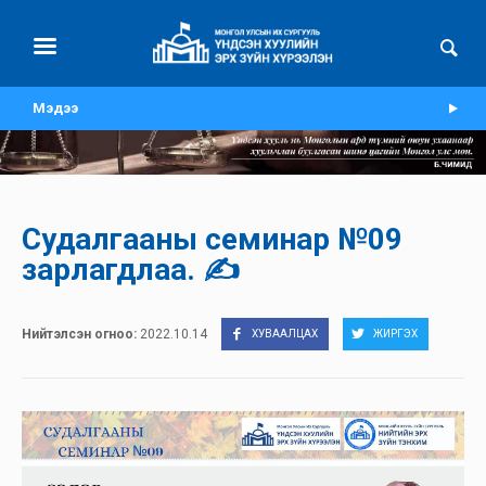
Мэдээ
Судалгааны семинар №09
зарлагдлаа. ✍️
Нийтэлсэн огноо:
2022.10.14
ХУВААЛЦАХ
ЖИРГЭХ