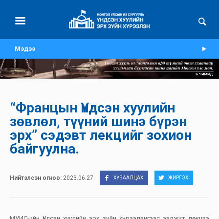
Мэдээ
“Францын Үндсэн хуулийн
зөвлөл, түүний шинэ бүрэн
эрх” сэдэвт лекцийг зохион
байгуулна.
Нийтэлсэн огноо:
2023.06.27
ХУВААЛЦАХ
ЖИРГЭХ
МУИС-ийн Үндсэн хуулийн эрх зүйн хүрээлэнгээс ээлжит лекцээ