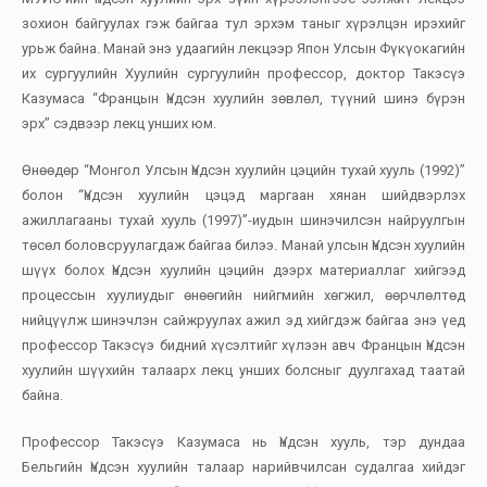
зохион байгуулах гэж байгаа тул эрхэм таныг хүрэлцэн ирэхийг
урьж байна. Манай энэ удаагийн лекцээр Япон Улсын Фүкүокагийн
их сургуулийн Хуулийн сургуулийн профессор, доктор Такэсүэ
Казумаса “Францын Үндсэн хуулийн зөвлөл, түүний шинэ бүрэн
эрх” сэдвээр лекц унших юм.
Өнөөдөр “Монгол Улсын Үндсэн хуулийн цэцийн тухай хууль (1992)”
болон “Үндсэн хуулийн цэцэд маргаан хянан шийдвэрлэх
ажиллагааны тухай хууль (1997)”-иудын шинэчилсэн найруулгын
төсөл боловсруулагдаж байгаа билээ. Манай улсын Үндсэн хуулийн
шүүх болох Үндсэн хуулийн цэцийн дээрх материаллаг хийгээд
процессын хуулиудыг өнөөгийн нийгмийн хөгжил, өөрчлөлтөд
нийцүүлж шинэчлэн сайжруулах ажил эд хийгдэж байгаа энэ үед
профессор Такэсүэ бидний хүсэлтийг хүлээн авч Францын Үндсэн
хуулийн шүүхийн талаарх лекц унших болсныг дуулгахад таатай
байна.
Профессор Такэсүэ Казумаса нь Үндсэн хууль, тэр дундаа
Бельгийн Үндсэн хуулийн талаар нарийвчилсан судалгаа хийдэг