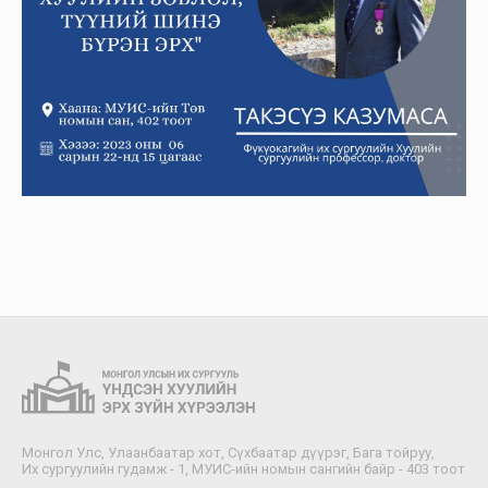
Монгол Улс, Улаанбаатар хот, Сүхбаатар дүүрэг, Бага тойруу,
Их сургуулийн гудамж - 1, МУИС-ийн номын сангийн байр - 403 тоот