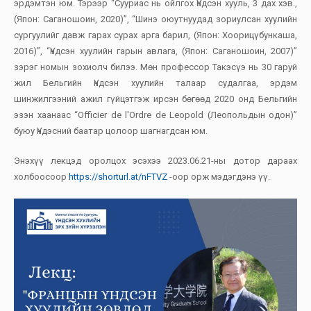
эрдэмтэн юм. Тэрээр “Сууриас нь ойлгох Үндсэн хууль, 3 дах хэв.,
(Япон: Саганошоин, 2020)”, “Шинэ оюутнуудад зориулсан хуулийн
сургуулийг давж гарах сурах арга барил, (Япон: Хоорицүбункаша,
2016)”, “Үндсэн хуулийн гарын авлага, (Япон: Саганошоин, 2007)”
зэрэг номын зохиолч билээ. Мөн профессор Такэсүэ нь 30 гаруй
жил Бельгийн Үндсэн хуулийн талаар судалгаа, эрдэм
шинжилгээний ажил гүйцэтгэж ирсэн бөгөөд 2020 онд Бельгийн
эзэн хаанаас “Officier de l'Ordre de Leopold (Леопольдын одон)”
буюу Үндэсний баатар цолоор шагнагдсан юм.
Энэхүү лекцэд оролцох эсэхээ 2023.06.21-ны дотор дараах
холбоосоор
https://shorturl.at/nFTVZ
-оор орж мэдэгдэнэ үү.