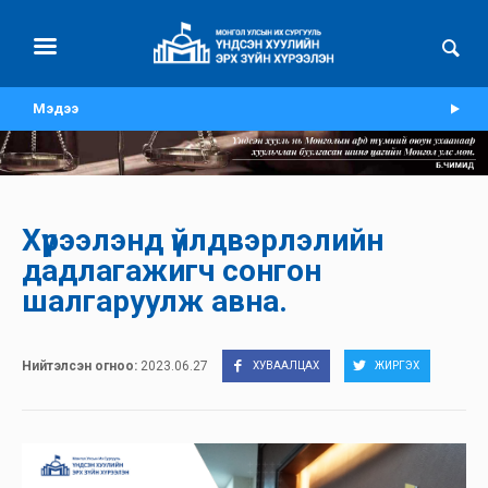
Мэдээ
Хүрээлэнд үйлдвэрлэлийн
дадлагажигч сонгон
шалгаруулж авна.
Нийтэлсэн огноо:
2023.06.27
ХУВААЛЦАХ
ЖИРГЭХ