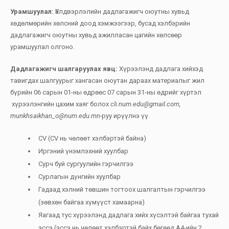
Урамшуулал:
Үйлдвэрлэлийн дадлагажигч оюутны хувьд
хөдөлмөрийн хөлсний доод хэмжээгээр, бусад хэлбэрийн
дадлагажигч оюутны хувьд ажилласан цагийн хөлсөөр
урамшуулал олгоно.
Дадлагажигч шалгаруулах явц:
Хүрээлэнд дадлага хийхэд
тавигдах шалгуурыг хангасан оюутан дараах материалыг жил
бүрийн 06 сарын 01-ны өдрөөс 07 сарын 31-ны өдрийг хүртэл
хүрээлэнгийн цахим хаяг болох
cli.num.edu@gmail.com,
munkhsaikhan_o@num.edu.mn-
руу ирүүлнэ үү.
CV (CV нь чөлөөт хэлбэртэй байна)
Иргэний үнэмлэхний хуулбар
Сурч буй сургуулийн гэрчилгээ
Сурлагын дүнгийн хуулбар
Гадаад хэлний төвшин тогтоох шалгалтын гэрчилгээ
(зөвхөн байгаа хүмүүст хамаарна)
Яагаад тус хүрээлэнд дадлага хийх хүсэлтэй байгаа тухай
эссэ (эссэ нь чөлөөт хэлбэртэй байх бөгөөд А4-ийн 2