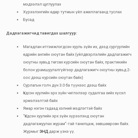
мэдээлэл цуглуулах
Хүрээлэнгийн өдөр тутмын үйл ажиллагаанд туслах
Бусад
Дадлагажигчид тавигдах шалгуур:
Магадлан итгэмжлэгдсэн хууль зүйн их, дээд сургуулийн
өдрийн ангийн оюутан байх (үйлдвэрлэлийн дадлагажигч
оюутны хувьд төгсөх курсийн оюутан байх, практикийн
болон урамшуулалгүйгээр дадлагажигч оюутны хувьд 2-
оос дээш курсийн оюутан байх)
Сурлагын голч дүн 3.0 ба түүнээс дээш байх
Үндсэн хуулийн эрх зүйн чиглэлээр судалгаа хийх хүсэл
эрмэлзэлтэй байх
Ямар нэгэн гадаад хэлний мэдлэгтэй байх
“Үндсэн хуулийн эрх зүйн хүрээлэнд оюутан
дадлагажуулах журам”-тай танилцаж, зөвшөөрсөн байх.
Журмыг
ЭНД
дарж үзнэ үү.