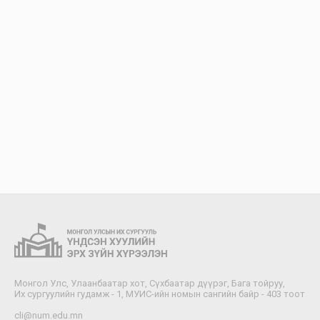
Монгол Улс, Улаанбаатар хот, Сүхбаатар дүүрэг, Бага тойруу,
Их сургуулийн гудамж - 1, МУИС-ийн номын сангийн байр - 403 тоот
cli@num.edu.mn