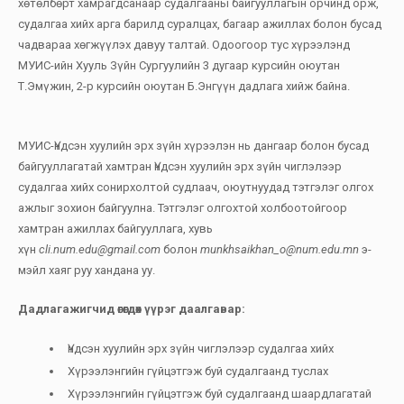
хөтөлбөрт хамрагдсанаар судалгааны байгууллагын орчинд орж,
судалгаа хийх арга барилд суралцах, багаар ажиллах болон бусад
чадвараа хөгжүүлэх давуу талтай. Одоогоор тус хүрээлэнд
МУИС-ийн Хууль Зүйн Сургуулийн 3 дугаар курсийн оюутан
Т.Эмүжин, 2-р курсийн оюутан Б.Энгүүн дадлага хийж байна.
МУИС-Үндсэн хуулийн эрх зүйн хүрээлэн нь дангаар болон бусад
байгууллагатай хамтран Үндсэн хуулийн эрх зүйн чиглэлээр
судалгаа хийх сонирхолтой судлаач, оюутнуудад тэтгэлэг олгох
ажлыг зохион байгуулна. Тэтгэлэг олгохтой холбоотойгоор
хамтран ажиллах байгууллага, хувь
хүн
cli.num.edu@gmail.com
болон
munkhsaikhan_o@num.edu.mn
э-
мэйл хаяг руу хандана уу.
Дадлагажигчид өгөгдөх үүрэг даалгавар:
Үндсэн хуулийн эрх зүйн чиглэлээр судалгаа хийх
Хүрээлэнгийн гүйцэтгэж буй судалгаанд туслах
Хүрээлэнгийн гүйцэтгэж буй судалгаанд шаардлагатай