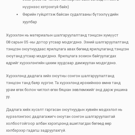
нүүрнээс хэтрэхгүй байх)
Өөрийн гүйцэтгэж байсан судалгааны бүтээлүүдийн
хуулбар
Хүрээлэн нь материалын шалгаруулалтанд тэнцсэн хүмүүст
08 сарын 05 -ны дотор утсаар мэдэгдэнэ. Эхний шалгаруулалтанд
тэнцсэн оюутнуудаас ярилцлага авах бөгөөд ярилцлаганд тэнцсэн
оюутанд утсаар мэдэгдэнэ. Ярилцлага зохион байгуулагдах
өдрийг хүрээлэнгийн цахим хуудсаар дамжуулан мэдэгдэнэ.
Хүрээлэнд дадлага хийх оюутны сонгон шалгаруулалтанд
тэнцсэн танд баяр хүргэе. Та хүрээлэнд ирэхийнхээ өмнө танд
урам өгөх болон чиглэл өгөх бяцхан зөвлөмжийг энд дарж уншина
уу.
Дадлага хийх хүсэлт гаргасан оюутнуудын хувийн мэдээлэл нь
хүрээлэнгээс дадлагажигч оюутан сонгон шалгаруулахтай
холбоотойгоор албан хэрэгцээнд ашиглагдах бөгөөд өөр
хэлбэрээр гадагш задруулахгүй.