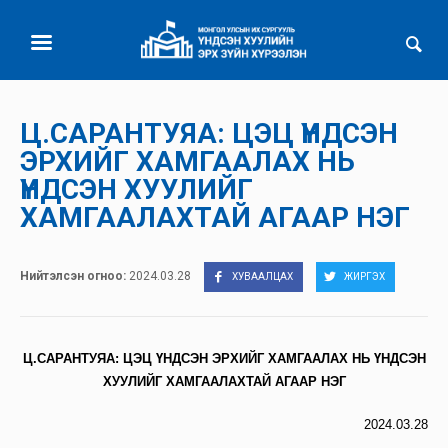
Warning
: mysqli_fetch_array() expects parameter 1 to be mysqli_result,
boolean given in
/home/cli.num.edu.mn/public_html/redirector.php
on
line
88
Ц.САРАНТУЯА: ЦЭЦ ҮНДСЭН
ЭРХИЙГ ХАМГААЛАХ НЬ
ҮНДСЭН ХУУЛИЙГ
ХАМГААЛАХТАЙ АГААР НЭГ
Нийтэлсэн огноо:
2024.03.28
ХУВААЛЦАХ
ЖИРГЭХ
Ц.САРАНТУЯА: ЦЭЦ ҮНДСЭН ЭРХИЙГ ХАМГААЛАХ НЬ ҮНДСЭН
ХУУЛИЙГ ХАМГААЛАХТАЙ АГААР НЭГ
2024.03.28