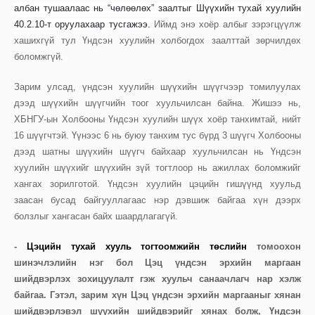
албан тушаалаас нь “чөлөөлөх” заалтыг Шүүхийн тухай хуулийн
40.2.10-т оруулахаар тусгажээ.
Иймд энэ хоёр албыг зэрэгцүүлж
хашихгүй тул Үндсэн хуулийн холбогдох заалттай зөрчилдөх
боломжгүй.
Зарим улсад, үндсэн хуулийн шүүхийн шүүгчээр томилуулах
дээд шүүхийн шүүгчийн тоог хуульчилсан байна. Жишээ нь,
ХБНГУ-ын Холбооны Үндсэн хуулийн шүүх хоёр танхимтай, нийт
16 шүүгчтэй. Үүнээс 6 нь буюу танхим тус бүрд 3 шүүгч Холбооны
дээд шатны шүүхийн шүүгч байхаар хуульчилсан нь Үндсэн
хуулийн шүүхийг шүүхийн зүй тогтлоор нь ажиллах боломжийг
хангах зорилготой. Үндсэн хуулийн цэцийн гишүүнд хуульд
заасан бусад байгууллагаас нэр дэвшиж байгаа хүн дээрх
болзлыг хангасан байх шаардлагагүй.
-
Цэцийн тухай хууль тогтоомжийн төслийн
томоохон
шинэчлэлийн нэг бол Цэц үндсэн эрхийн маргаан
шийдвэрлэх зохицуулалт гэж хуульч санаачлагч нар хэлж
байгаа. Гэтэл, зарим хүн Цэц үндсэн эрхийн маргааныг хянан
шийдвэрлэвэл шүүхийн шийдвэрийг хянах болж, Үндсэн