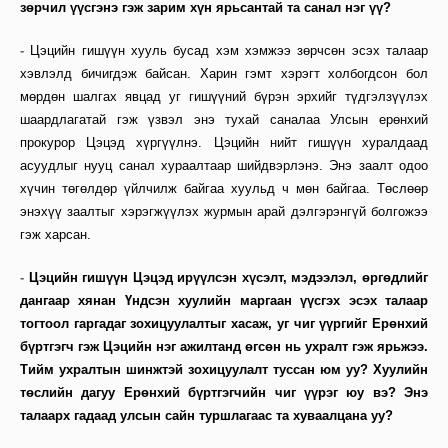
зөрчил үүсгэнэ гэж зарим хүн ярьсантай та санал нэг үү?
-
Цэцийн гишүүн хууль бусад хэм хэмжээ зөрчсөн эсэх талаар
хэвлэлд бичигдэж байсан. Харин гэмт хэрэгт холбогдсон бол
мөрдөн шалгах явцад уг гишүүний бүрэн эрхийг түдгэлзүүлэх
шаардлагатай гэж үзвэл энэ тухай саналаа Улсын ерөнхий
прокурор Цэцэд хүргүүлнэ. Цэцийн нийт гишүүн хуралдаад
асуудлыг нууц санал хураалтаар шийдвэрлэнэ. Энэ заалт одоо
хүчин төгөлдөр үйлчилж байгаа хуульд ч мөн байгаа. Төслөөр
энэхүү заалтыг хэрэгжүүлэх журмын арай дэлгэрэнгүй болгожээ
гэж харсан.
-
Цэцийн гишүүн Цэцэд ирүүлсэн хүсэлт, мэдээлэл, өргөдлийг
дангаар хянан Үндсэн хуулийн маргаан үүсгэх эсэх талаар
тогтоол гаргадаг зохицуулалтыг хасаж, уг чиг үүргийг Ерөнхий
бүртгэгч гэж Цэцийн нэг ажилтанд өгсөн нь ухралт гэж ярьжээ.
Тийм ухралтын шинжтэй зохицуулалт туссан юм уу? Хуулийн
төслийн дагуу Ерөнхий бүртгэгчийн чиг үүрэг юу вэ? Энэ
талаарх гадаад улсын сайн туршлагаас та хуваалцана уу?