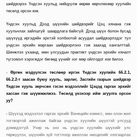
шийдвэрээ Үндсэн хуульд нийцүүлж өөрөө өөрчлөхөөр хуулийн
төсөлд орсон юм.
Үндсэн хуульд Дээд шүүхийн шийдвэрийг Цэц хянана гэж
хуульчлах зайлшгүй шаардлага байхгүй. Дээд шүүх болон бусад
шүүхүүд иргэдийн эрхтэй холбоотой асуудал шийдвэрлэдэг тул
үндсэн эрхийн маргаан шийдвэрлэнэ гэж заахад хангалттай.
Шинжлэх ухаанд, мөн улсуудын практикт үндсэн эрхийн хяналт
түгээмэл хэрэгждэг бөгөөд үүнийг нэг мөр ойлгодог юм билээ.
-
Өргөн мэдүүлсэн төслөөр иргэн Үндсэн хуулийн 66.2.1,
66.2.2-т заасан буюу хууль, зарлиг, Засгийн газрын шийдвэр
Үндсэн хууль зөрчсөн гэсэн мэдээллийг Цэцэд гаргах эрхийг
хассан гэж шүүмжилжээ. Төсөлд үнэхээр ийм агуулга орсон
уу?
-
Шүүхэд мэдээлэл гаргах эрхийг Венецийн комисс, мөн олон жил
тогтвортой ажиллаж байгаа үндсэн хуулийн шүүхтэй улсууд
дэмждэггүй. Учир нь энэ нь үндсэн хуулийн шүүхийг улс
төржүүлэх, шүүхийн зүй тогтлоор ажиллах нөхцөлийг хязгаарлах