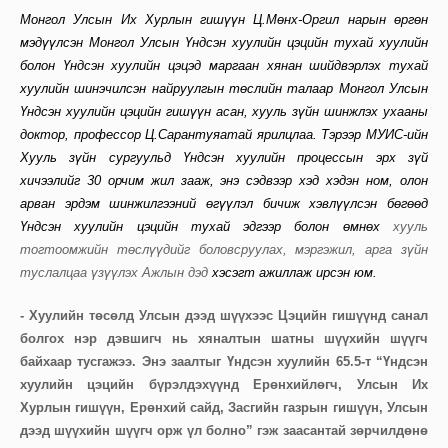
Монгол Улсын Их Хурлын гишүүн Ц.Мөнх-Оргил нарын өргөн
мэдүүлсэн Монгол Улсын Үндсэн хуулийн цэцийн тухай хуулийн
болон Үндсэн хуулийн цэцэд маргаан хянан шийдвэрлэх тухай
хуулийн шинэчилсэн найруулгын төслийн талаар Монгол Улсын
Үндсэн хуулийн цэцийн гишүүн асан, хууль зүйн шинжлэх ухааны
доктор, профессор Ц.Сарантуяатай ярилцлаа. Тэрээр МУИС-ийн
Хууль зүйн сургуульд Үндсэн хуулийн процессын эрх зүй
хичээлийг 30 орчим жил зааж, энэ сэдвээр хэд хэдэн ном, олон
арван эрдэм шинжилгээний өгүүлэл бичиж хэвлүүлсэн бөгөөд
Үндсэн хуулийн цэцийн тухай эдгээр болон өмнөх
хууль
тогтоомжийн төслүүдийг боловсруулах, мэргэжил, арга зүйн
туслалцаа үзүүлэх Ажлын дэд
хэсэгт ажиллаж ирсэн юм.
- Хуулийн төсөлд Улсын дээд шүүхээс Цэцийн гишүүнд санал
болгох нэр дэвшигч нь хяналтын шатны шүүхийн шүүгч
байхаар тусгажээ. Энэ заалтыг Үндсэн хуулийн 65.5-т “Үндсэн
хуулийн цэцийн бүрэлдэхүүнд Ерөнхийлөгч, Улсын Их
Хурлын гишүүн, Ерөнхий сайд, Засгийн газрын гишүүн, Улсын
дээд шүүхийн шүүгч орж үл болно” гэж заасантай зөрчилдөнө