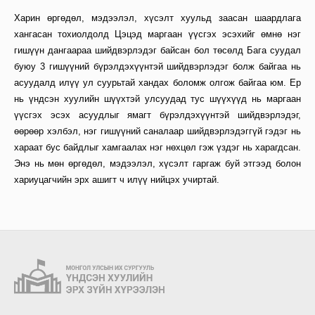
Харин өргөдөл, мэдээлэл, хүсэлт хуульд заасан шаардлага
хангасан тохиолдолд Цэцэд маргаан үүсгэх эсэхийг өмнө нэг
гишүүн дангаараа шийдвэрлэдэг байсан бол төсөлд Бага суудал
буюу 3 гишүүний бүрэлдэхүүнтэй шийдвэрлэдэг болж байгаа нь
асуудалд илүү ул суурьтай хандах боломж олгож байгаа юм. Ер
нь үндсэн хуулийн шүүхтэй улсуудад тус шүүхүүд нь маргаан
үүсгэх эсэх асуудлыг ямагт бүрэлдэхүүнтэй шийдвэрлэдэг,
өөрөөр хэлбэл, нэг гишүүний саналаар шийдвэрлэдэггүй гэдэг нь
хараат бус байдлыг хамгаалах нэг нөхцөл гэж үздэг нь харагдсан.
Энэ нь мөн өргөдөл, мэдээлэл, хүсэлт гаргаж буй этгээд болон
хариуцагчийн эрх ашигт ч илүү нийцэх учиртай.