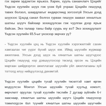
гэх зарим эрдэмтэн ярьжээ. Харин, хууль санаачлагч Цэцийг
Үндсэн хуулийн шүүх гэж үзэж буй учраас Цэцийн гишүүнд
тавих болзол, шаардлагыг өндөрсгөөд зогсохгүй Улсын дээд
шүүхээс Цэцэд санал болгох гурван гишүүн заавал хяналтын
шатны шүүгч байхаар зохицуулсан гэж чуулган дээр ярьж
байсан. Энэ талаар таны байр суурь юу вэ? Энэ зохицуулалт
Үндсэн хуулийн 65.5-ыг үнэхээр зөрчих үү?
-
Үндсэн хуулийн цэц нь Үндсэн хуулийн хэрэгжилтийг сахин
хамгаалах чиг үүрэг бүхий шүүх юм. Иймд шүүхийн журмаар
ажиллана. Улсын дээд шүүх нь хяналтын шатны шүүгчдээс
Цэцийн гишүүнд нэр дэвшүүлэхээр төсөлд орсон нь Цэцийн
маргаан шийдвэрлэх ажиллагааг шүүхийн үйл ажиллагааны зүй
тогтолд илүү нийцүүлэхэд дөхөмтэй.
Үндсэн хуулийн цэцийн тухай хуулийн төсөлтэй хамт өргөн
мэдүүлсэн Монгол Улсын шүүхийн тухай хуульд нэмэлт,
өөрчлөлт оруулах тухай хуулийн төслийн 2 дугаар зүйлийн 6-т
зааснаар, хяналтын шатны шүүхийн шүүгч Цэцийн гишүүнээр
томилогдсон бол түүнийг хяналтын шатны шүүхийн шүүгчийн