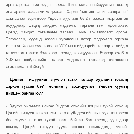
арга хэрэгсэл гэж үздэг. Гэхдээ Шинэчилсэн найруулгын төсөлд
энэ эрхийг хасаагүй үлдээсэн. Харин “нийтийн ашиг сонирхлыг”
хамгаалах зорилгоор Үндсэн хуулийн 66.2-т заасан маргаантай
асуудлаар Цэцэд хандаж мэдээлэл гаргана гэж тодотгожээ.
Цэцэд хандах хугацааны талаар шинэ зохицуулалт орсон.
Тэгэхлээр, хуульд заасан хугацааны дотор мэдээлэл гаргана
гэсэн үг. Харин хууль болон УИХ-ын шийдвэрийн талаар хэдийд ч
мэдээлэл гаргаж болохоор төсөлд зохицуулсан. Өөрөөр хэлбэл
УИХ-ын шийдвэрийн талаар мэдээлэл гаргахад хугацааны
хязгаарлалт байхгүй.
-
Цэцийн гишүүнийг эгүүлэн татах талаар хуулийн төсөлд
хэрхэн туссан бэ? Төслийн уг зохицуулалт Үндсэн хуульд
нийцэж байгаа юу?
-
Эдүгээ үйлчилж байгаа Үндсэн хуулийн цэцийн тухай хуульд
Цэцийн гишүүн зөвхөн гэмт хэрэг үйлдсэнийг нь шүүх тогтоосон
бол эгүүлэн татах тухай заалт байсан бол төсөлд үүн дээр
нэмээд Цэцийн гишүүн хууль зөрчсөн тохиолдолд түүнийг
эгүүлэн татахаар өргөжүүлэн заасан. Төсөлд мөн энэхүү