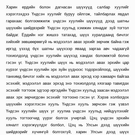
Харин ердийн болон дагнасан шүүхүүд салбар хуулийг
хэрэглэхдээ Үндсэн хуулийг буруу ойлгож, тайлбарлах явдал
гарахаас болгоомжилж үндсэн хуулийн шүүхүүд дээд шатны
шүүхийн шийдвэрийг Үндсэн хуульд хэмжин хянадаг зүй тогтол
байдаг. Ердийн нэг жишээ татахад, шүүх хуралдаанд бичлэг
хийхийг зөвшөөрөөгүй нь мэдээлэл авах эрхийг зөрчиж байна гэж
иргэд үзээд бүх шатны шүүхээр яваад заргаа авч чадаагүй
тохиолдолд үндсэн хуулийн шүүхэд хандах боломжтой болно
гэсэн үг. Үндсэн хуулийн шүүх нь мэдээлэл авах эрхийн цар
хүрээг үндсэн хуулийн эрх зүйн үүднээс тодорхойлоод, шүүхийн
танхимд бичлэг хийх нь мэдээлэл авах эрхэд хэр хамаарч байгаа
эсэхийг, мэдээлэл авах эрхэд энэ тохиолдолд хязгаар тавигдах
эсэхийг тогтоож эдгээр иргэдийн Үндсэн хуульд заасан мэдээлэл
авах эрх зөрчигдсөн эсэхийг тогтооно гэсэн үг. Хэрэв холбогдох
шүүхийн хэрэглэсэн хууль Үндсэн хууль зөрчсөн гэж үзвэл
Үндсэн хуулийн шүүх уг хуулиа үндсэн хуульд нийцүүлэхийг
хууль тогтоогчид үүрэг болгох учиртай. Цэц үндсэн эрхийн
хяналт хэрэгжүүлдэг болбол, Цэц нь Улсын дээд шүүхийн
шийдвэрийг хүчингүй болгохгүй, харин Улсын дээд шүүх