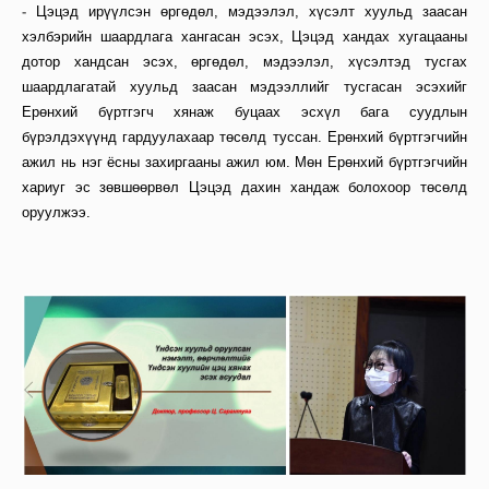
-
Цэцэд ирүүлсэн өргөдөл, мэдээлэл, хүсэлт хуульд заасан
хэлбэрийн шаардлага хангасан эсэх, Цэцэд хандах хугацааны
дотор хандсан эсэх, өргөдөл, мэдээлэл, хүсэлтэд тусгах
шаардлагатай хуульд заасан мэдээллийг тусгасан эсэхийг
Ерөнхий бүртгэгч хянаж буцаах эсхүл бага суудлын
бүрэлдэхүүнд гардуулахаар төсөлд туссан. Ерөнхий бүртгэгчийн
ажил нь нэг ёсны захиргааны ажил юм. Мөн Ерөнхий бүртгэгчийн
хариуг эс зөвшөөрвөл Цэцэд дахин хандаж болохоор төсөлд
оруулжээ.