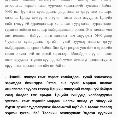
ажиллагаа хэрхэн ямар журмаар хэрэгжихийг тусгасан байна.
УИХ нь Чуулганы хуралдааны дэгд заасны дагуу энэ талаарх
саналаа Цэцэд хүргүүлж эгүүлэн татах эсэх асуудлыг Цэцийн
нийт гишүүний хуралдаанаар хэлэлцэж нууц санал хураалтаар,
гуравны хоёрын саналаар шийдвэрлэхээр орсон. Энэ талаар мөн
анх илгээсэн байгууллагын саналыг авч асуудлыг УИХ дээр
Чуулганы хуралдааны дэгийн тухай хуульд заасны дагуу
шийдвэрлэхээр орсон байна. Энэ бүх процесс улс болгонд өөрийн
гэсэн онцлог, зүй тогтолтой хэрэгждэг. Манайд ч эгүүлэн татах
эсэх асуудлыг Үндсэн хуульд нийцүүлэх хүрээнд процессжуулж
оруулахыг зорьсон гэж ойлгож байна.
-
Цэцийн гишүүн гэмт хэрэгт холбогдсон тухай хэвлэлээр
заримдаа бичигддэг. Гэтэл, энэ тухай мөрдөн шалгах
ажиллагаа явуулах гэхээр Цэцийн гишүүний халдашгүй байдал
саад болдог гэж ярьдаг. Цэцийн гишүүнд холбогдуулан
үүсгэсэн гэмт хэргийг мөрдөн шалгах явцад уг гишүүний
бүрэн эрхийг түдгэлзүүлэх боломжтой юу? Энэ талаас төсөлд
хэрхэн туссан бэ? Төслийн зохицуулалт Үндсэн хуулийн