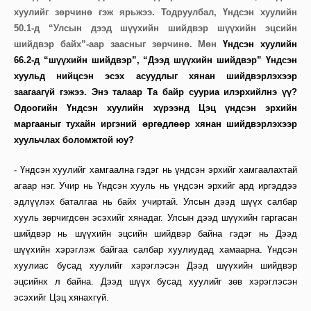
хуулийг зөрчинө гэж ярьжээ. Тодруулбал, Үндсэн хуулийн
50.1-д “Улсын дээд шүүхийн шийдвэр шүүхийн эцсийн
шийдвэр байх”-аар заасныг зөрчинө. Мөн
Үндсэн хуулийн
66.2-д “шүүхийн шийдвэр”, “Дээд шүүхийн шийдвэр” Үндсэн
хуульд нийцсэн эсэх асуудлыг хянан шийдвэрлэхээр
заагаагүй гэжээ. Энэ талаар Та байр сууриа илэрхийлнэ үү?
Одоогийн Үндсэн хуулийн хүрээнд Цэц үндсэн эрхийн
маргааныг тухайн иргэний өргөдлөөр хянан шийдвэрлэхээр
хуульчлах боломжтой юу?
-
Үндсэн хуулийг хамгаална гэдэг нь үндсэн эрхийг хамгаалахтай
агаар нэг. Учир нь Үндсэн хууль нь үндсэн эрхийг ард иргэддээ
эдлүүлэх баталгаа нь байх учиртай. Улсын дээд шүүх салбар
хууль зөрчигдсөн эсэхийг хянадаг. Улсын дээд шүүхийн гаргасан
шийдвэр нь шүүхийн эцсийн шийдвэр байна гэдэг нь Дээд
шүүхийн хэрэглэж байгаа салбар хуулиудад хамаарна. Үндсэн
хуулиас бусад хуулийг хэрэглэсэн Дээд шүүхийн шийдвэр
эцсийнх л байна. Дээд шүүх бусад хуулийг зөв хэрэглэсэн
эсэхийг Цэц хянахгүй.